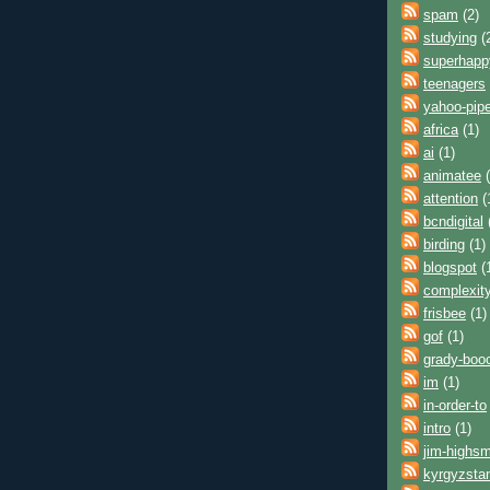
spam
(2)
studying
(
superhap
teenagers
yahoo-pip
africa
(1)
ai
(1)
animatee
(
attention
(
bcndigital
birding
(1)
blogspot
(
complexit
frisbee
(1)
gof
(1)
grady-boo
im
(1)
in-order-to
intro
(1)
jim-highsm
kyrgyzsta