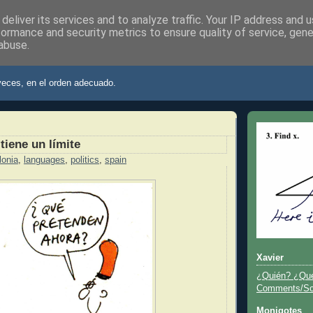
deliver its services and to analyze traffic. Your IP address and 
formance and security metrics to ensure quality of service, gen
abuse.
ier
veces, en el orden adecuado.
tiene un límite
lonia
,
languages
,
politics
,
spain
Xavier
¿Quién? ¿Qu
Comments/Sor
Monigotes