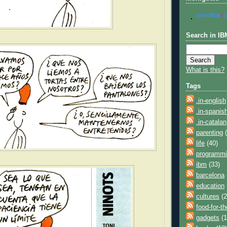
www.
flick
r
.
Search in IB
What is this?
Tags
.in-english
.in-spanis
.in-catalan
parenting
(
life
(40)
programm
ibm
(33)
barcelona
education
cultures
(2
food-for-t
gadgets
(1