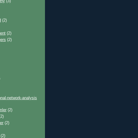
why
(3)
d
(2)
ent
(2)
gers
(2)
)
onal-network-analysis
mler
(2)
2)
er
(2)
(2)