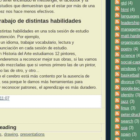
 o tener encendido el messenger, el facebook y la
gtd
(4)
estudios que demuestran que el estar por más de una
html
(4)
vez nos hace menos efectivos.
languages
trabajo de distintas habilidades
leadership
manageme
istintas habilidades en una sola sesión de estudio
matt-hardi
retención. Por ejemplo,
organizati
un idioma, trabajar vocabulario, lectura y
nunciación en cada sesión de estudio.
poetry
(4)
n Historia del Arte estudiamos 12 pintores,
science
(4
enderemos a reconocer mejor sus obras, si las vamos
social-capi
ndo mezcladas que si vemos primero las de un pintor,
windows
(
o las de otro, y otro...
basketball
 el cerebro está más contento por la ausencia de
divorce
(3)
 sea porque le damos más herramientas para
 reconocer patrones, el aprendizaje es más duradero.
google-tec
identity
(3)
11:07
jazz
(3)
linux
(3)
peter-druc
search
(3)
reading
soa
(3)
spain
(3)
s
,
drawing
,
presentations