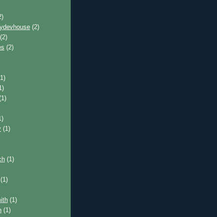
2)
pydevhouse
(2)
(2)
es
(2)
1)
1)
(1)
1)
y
(1)
ch
(1)
(1)
ith
(1)
n
(1)