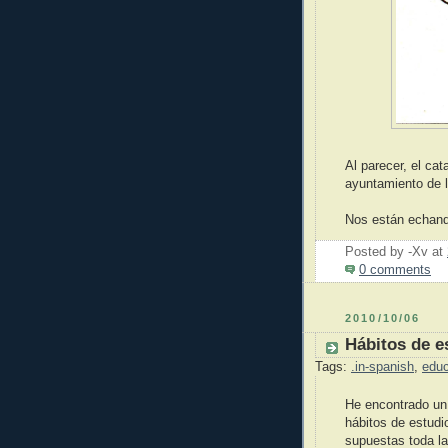
Al parecer, el cat
ayuntamiento de l
Nos están echand
Posted by -Xv
at
0 comments
2010/10/06
Hábitos de e
Tags:
.in-spanish
,
educ
He encontrado un 
hábitos de estud
supuestas toda la