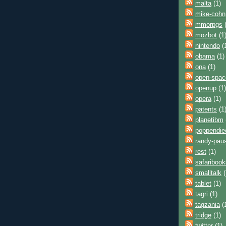
malta
(1)
mike-cohn
mmorpgs
(
mozbot
(1
nintendo
(
obama
(1)
ona
(1)
open-spac
openup
(1)
opera
(1)
patents
(1
planetibm
poppendie
randy-pau
rest
(1)
safaribook
smalltalk
(
tablet
(1)
tagri
(1)
tagzania
(
tridge
(1)
twitter
(1)