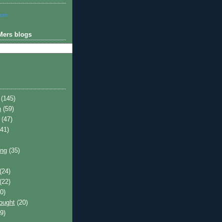
com
Mers blogs
(145)
h
(59)
(47)
41)
ing
(35)
(24)
(22)
0)
hought
(20)
9)