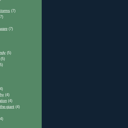
storms
(7)
7)
tware
(7)
andy
(5)
(5)
5)
4)
phy
(4)
tion
(4)
the-giant
(4)
4)