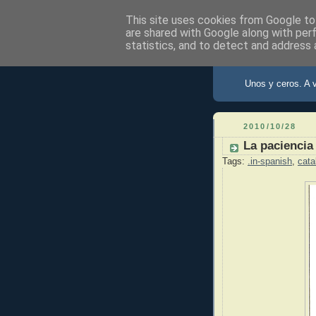
This site uses cookies from Google to 
are shared with Google along with per
statistics, and to detect and address 
X de Xav
Unos y ceros. A 
2010/10/28
La paciencia 
Tags:
.in-spanish
,
cata