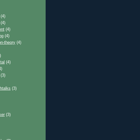
(4)
(4)
nt
(4)
ng
(4)
on-theory
(4)
)
tal
(4)
4)
(3)
htalks
(3)
ker
(3)