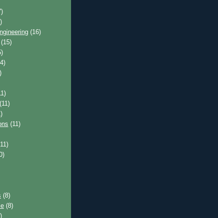
)
)
ngineering
(16)
(15)
)
4)
)
1)
(11)
)
ons
(11)
11)
0)
s
(8)
ce
(8)
)