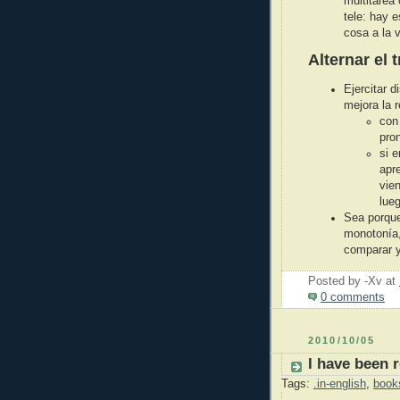
multitarea
tele: hay 
cosa a la 
Alternar el 
Ejercitar d
mejora la 
con 
pro
si e
apr
vie
lueg
Sea porque
monotonía,
comparar y
Posted by -Xv
at
0 comments
2010/10/05
I have been 
Tags:
.in-english
,
book