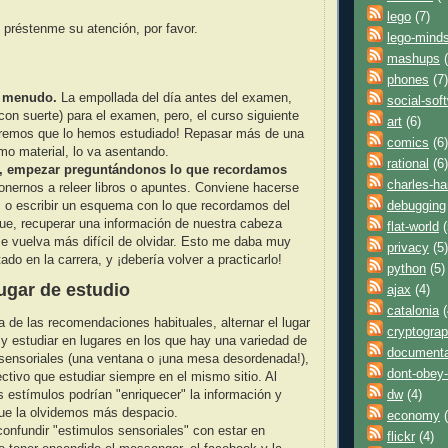
lego
(7)
 préstenme su atención, por favor.
lego-mind
mashups
(
phones
(7)
a menudo.
La empollada del día antes del examen,
social-sof
(con suerte) para el examen, pero, el curso siguiente
art
(6)
aremos que lo hemos estudiado! Repasar más de una
comics
(6)
mo material, lo va asentando.
rational
(6)
r, empezar preguntándonos lo que recordamos
charles-h
onernos a releer libros o apuntes. Conviene hacerse
o escribir un esquema con lo que recordamos del
debugging
ue, recuperar una información de nuestra cabeza
flat-world
(
e vuelva más difícil de olvidar. Esto me daba muy
privacy
(5)
ado en la carrera, y ¡debería volver a practicarlo!
python
(5)
lugar de estudio
ajax
(4)
catalonia
(
ia de las recomendaciones habituales, alternar el lugar
cryptogra
 y estudiar en lugares en los que hay una variedad de
documenta
sensoriales (una ventana o ¡una mesa desordenada!),
dont-obey-
ctivo que estudiar siempre en el mismo sitio. Al
dw
(4)
os estímulos podrían "enriquecer" la información y
ue la olvidemos más despacio.
economy
(
onfundir "estimulos sensoriales" con estar en
flickr
(4)