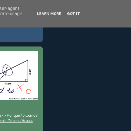
user-agent
erate usage
LEARN MORE
GOT IT
é? ¿Por qué? ¿Cómo?
olls/Noises/Ruidos