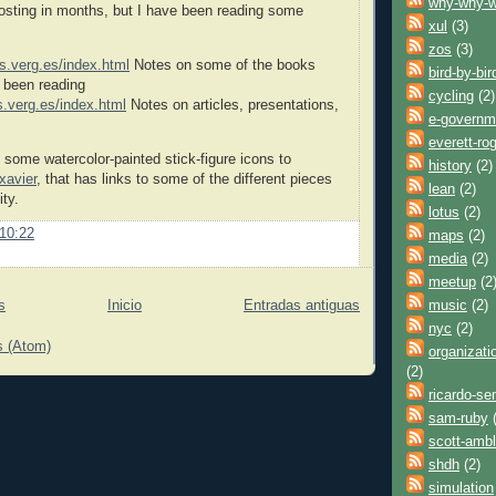
why-why-
osting in months, but I have been reading some
xul
(3)
zos
(3)
ks.verg.es/index.html
Notes on some of the books
bird-by-bir
e been reading
cycling
(2)
s.verg.es/index.html
Notes on articles, presentations,
e-governm
everett-ro
 some watercolor-painted stick-figure icons to
history
(2)
/xavier
, that has links to some of the different pieces
lean
(2)
ity.
lotus
(2)
10:22
maps
(2)
media
(2)
meetup
(2
music
(2)
s
Inicio
Entradas antiguas
nyc
(2)
s (Atom)
organizati
(2)
ricardo-se
sam-ruby
(
scott-ambl
shdh
(2)
simulation