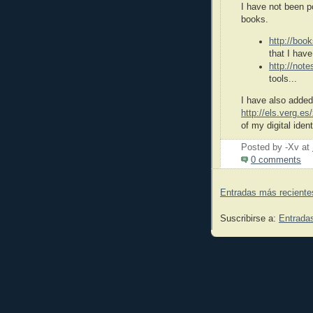
I have not been p
books.
http://boo
that I hav
http://note
tools...
I have also added
http://els.verg.es
of my digital ident
Posted by -Xv
at
0 comments
Entradas más reciente
Suscribirse a:
Entrada