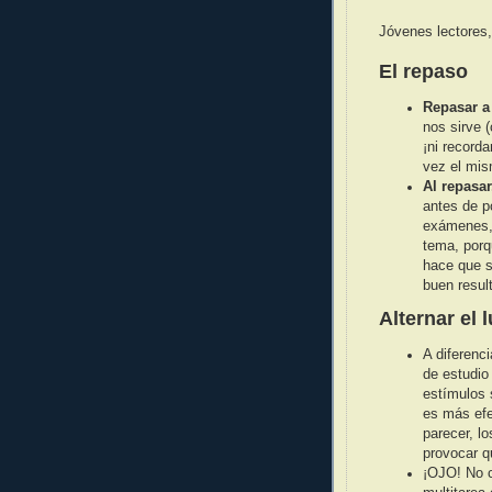
Jóvenes lectores,
El repaso
Repasar 
nos sirve 
¡ni record
vez el mis
Al repasa
antes de p
exámenes, 
tema, porq
hace que s
buen result
Alternar el 
A diferenc
de estudio
estímulos 
es más efe
parecer, l
provocar q
¡OJO! No c