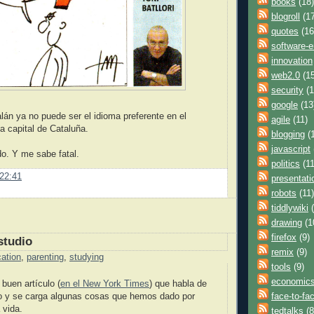
books
(18)
blogroll
(17
quotes
(16
software-e
innovation
web2.0
(15
security
(1
google
(13
alán ya no puede ser el idioma preferente en el
agile
(11)
a capital de Cataluña.
blogging
(1
javascript
o. Y me sabe fatal.
politics
(11
22:41
presentati
robots
(11)
tiddlywiki
(
drawing
(1
firefox
(9)
studio
remix
(9)
ation
,
parenting
,
studying
tools
(9)
economic
buen artículo (
en el New York Times
) que habla de
face-to-fa
io y se carga algunas cosas que hemos dado por
 vida.
tedtalks
(8