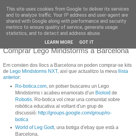
This site uses cookies from Google to deliver its services
X de Xavier
and to analyze traffic. Your IP address and user-agent are
shared with Google along with performance and security
metrics to ensure quality of service, generate usage
Unos y ceros. A veces, en el orden adecuado.
statistics, and to detect and address abuse.
LEARN MORE
GOT IT
2007/09/11
Comprar Lego Mindstorms a Barcelona
Em consten dos llocs a Barcelona on poden comprar-se kits
de
Lego Mindstorms NXT
, així que actualitzo la meva
llista
anterior
:
Ro-botica.com
, on potser buscareu un Lego
Mindstorms i acabeu enamorats d'un
Bioloid
de
Robotis
. Ro-botica vol crear una comunitat sobre
robòtica educativa al voltant d'un grup de
discussió:
http://groups.google.com/group/ro-
botica
World of Leg Godt
, una botiga d'ebay que està a
Barcelona.