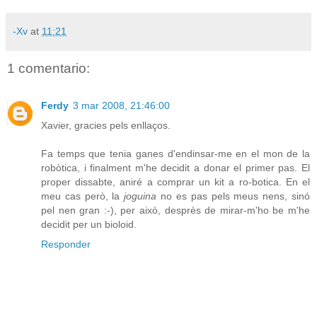
-Xv
at
11:21
1 comentario:
Ferdy
3 mar 2008, 21:46:00
Xavier, gracies pels enllaços.
Fa temps que tenia ganes d'endinsar-me en el mon de la
robòtica, i finalment m'he decidit a donar el primer pas. El
proper dissabte, aniré a comprar un kit a ro-botica. En el
meu cas però, la
joguina
no es pas pels meus nens, sinó
pel nen gran :-), per això, desprès de mirar-m'ho be m'he
decidit per un bioloid.
Responder