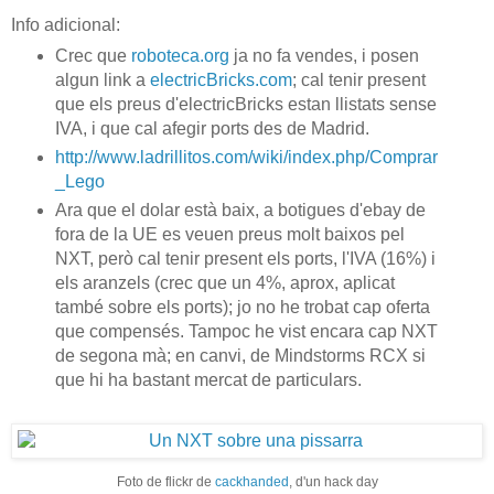
Info adicional:
Crec que
roboteca.org
ja no fa vendes, i posen
algun link a
electricBricks.com
; cal tenir present
que els preus d'electricBricks estan llistats sense
IVA, i que cal afegir ports des de Madrid.
http://www.ladrillitos.com/wiki/index.php/Comprar
_Lego
Ara que el dolar està baix, a botigues d'ebay de
fora de la UE es veuen preus molt baixos pel
NXT, però cal tenir present els ports, l'IVA (16%) i
els aranzels (crec que un 4%, aprox, aplicat
també sobre els ports); jo no he trobat cap oferta
que compensés. Tampoc he vist encara cap NXT
de segona mà; en canvi, de Mindstorms RCX si
que hi ha bastant mercat de particulars.
Foto de flickr de
cackhanded
, d'un hack day